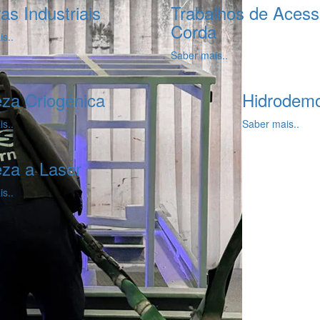
as Industriais
Trabalhos de Acess
Corda
s..
Saber mais..
za Criogénica
Hidrodemo
s..
Saber mais..
za a Laser
s..