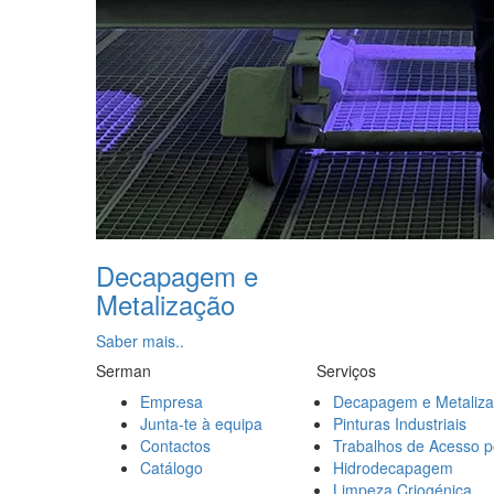
Decapagem e
Metalização
Saber mais..
Serman
Serviços
Empresa
Decapagem e Metaliz
Junta-te à equipa
Pinturas Industriais
Contactos
Trabalhos de Acesso p
Catálogo
Hidrodecapagem
Limpeza Criogénica